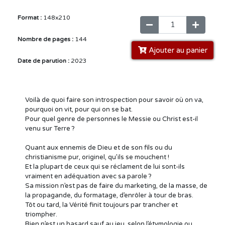
Format :
148x210
Nombre de pages :
144
Ajouter au panier
Date de parution :
2023
Voilà de quoi faire son introspection pour savoir où on va,
pourquoi on vit, pour qui on se bat.
Pour quel genre de personnes le Messie ou Christ est-il
venu sur Terre ?
Quant aux ennemis de Dieu et de son fils ou du
christianisme pur, originel, qu’ils se mouchent !
Et la plupart de ceux qui se réclament de lui sont-ils
vraiment en adéquation avec sa parole ?
Sa mission n’est pas de faire du marketing, de la masse, de
la propagande, du formatage, d’enrôler à tour de bras.
Tôt ou tard, la Vérité finit toujours par trancher et
triompher.
Rien n’est un hasard sauf au jeu, selon l’étymologie ou