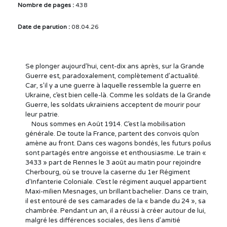
Nombre de pages :
438
Date de parution :
08.04.26
Se plonger aujourd’hui, cent-dix ans après, sur la Grande
Guerre est, paradoxalement, complètement d’actualité.
Car, s’il y a une guerre à laquelle ressemble la guerre en
Ukraine, c’est bien celle-là. Comme les soldats de la Grande
Guerre, les soldats ukrainiens acceptent de mourir pour
leur patrie.
Nous sommes en Août 1914. C’est la mobilisation
générale. De toute la France, partent des convois qu’on
amène au front. Dans ces wagons bondés, les futurs poilus
sont partagés entre angoisse et enthousiasme. Le train «
3433 » part de Rennes le 3 août au matin pour rejoindre
Cherbourg, où se trouve la caserne du 1er Régiment
d’Infanterie Coloniale. C’est le régiment auquel appartient
Maxi-milien Mesnages, un brillant bachelier. Dans ce train,
il est entouré de ses camarades de la « bande du 24 », sa
chambrée. Pendant un an, il a réussi à créer autour de lui,
malgré les différences sociales, des liens d’amitié