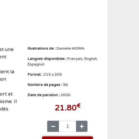
Créer un compte
st une
Illustrations de :
Danielle MORIN
ent
Langues disponibles :
Français, English,
Espagnol
ient la
Format :
215 x 305
son
Nombre de pages :
96
ort et
Date de parution :
2005
sme. Il
€
21.80
 dès