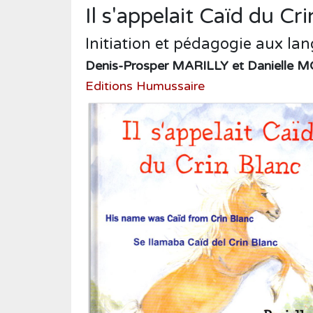
Humour
Il s'appelait Caïd du Cr
Médecine
Initiation et pédagogie aux la
Musique
Denis-Prosper MARILLY et Danielle 
Normandie
Editions Humussaire
Nouvelles
Poésie
Policier
Politique
Presse
Réalités
Récits
Religions
Roman