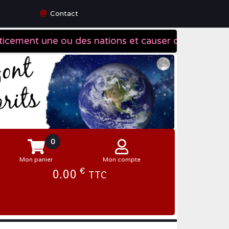
Contact
0
Mon panier
Mon compte
€
0.00
TTC
Se connecter