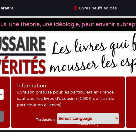
araître
Livres neufs soldés
ître
Information :
Livraison gratuite pour les particuliers en France
sauf pour les livres d'occasion (1.80€ de frais de
participation à l'envoi)
Traduction :
Powered by
Translate