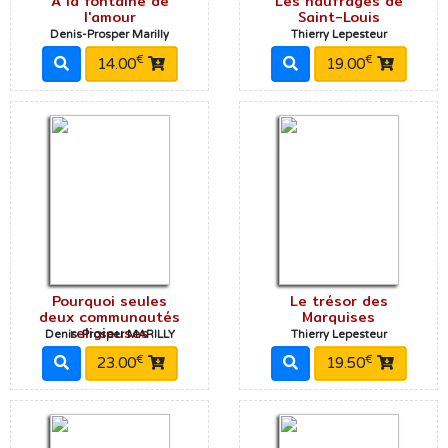
A la fontaine de
Les naufragés de
l'amour
Saint-Louis
Denis-Prosper Marilly
Thierry Lepesteur
€
€
14.00
19.00
Pourquoi seules
Le trésor des
deux communautés
Marquises
religieuses
Denis-Prosper MARILLY
Thierry Lepesteur
€
€
23.00
19.50