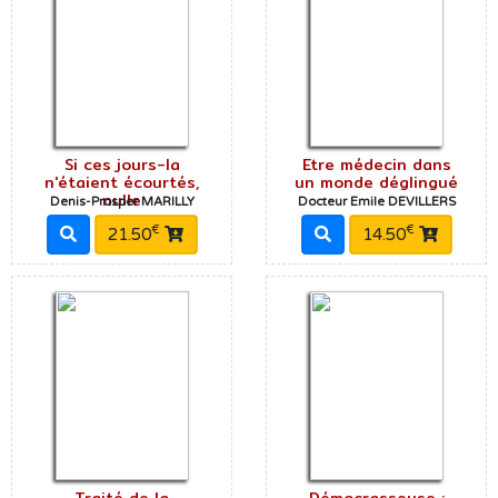
Si ces jours-la
Etre médecin dans
n'étaient écourtés,
un monde déglingué
nulle
Denis-Prosper MARILLY
Docteur Emile DEVILLERS
€
€
21.50
14.50
Traité de la
Démocrasseuse :