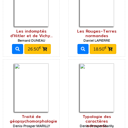
Les indomptés
Les Rouges-Terres
d'Hitler et de Vichy...
normandes
Bernard DUNEAU
Daniel LAPIERRE
€
€
26.50
18.50
Traité de
Typologie des
géopsychomorphologie
caractères
normands
Denis-Prosper MARILLY
Denis-Prosper Marilly