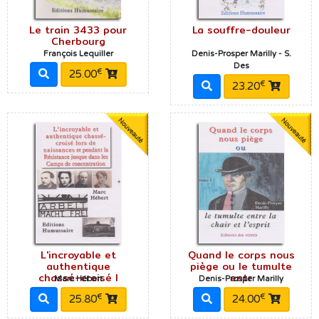
Le train 3433 pour
La souffre-douleur
Cherbourg
François Lequiller
Denis-Prosper Marilly - S.
Des
€
25.00
€
23.20
L'incroyable et
Quand le corps nous
authentique
piège ou le tumulte
chassé-croisé l
entr
Marc Hébert
Denis-Prosper Marilly
€
€
25.80
24.00