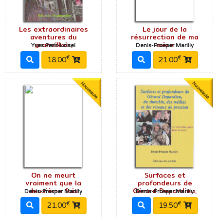
Les extraordinaires
Le jour de la
aventures du
résurrection de ma
granvillais,
mère
Yves Petit-Loisel
Denis-Prosper Marilly
€
€
18.00
21.00
On ne meurt
Surfaces et
vraiment que la
profondeurs de
deuxième fois
Gérard Depardieu,
Denis-Prosper Marilly
Denis-Prosper Marilly
€
€
21.00
19.50