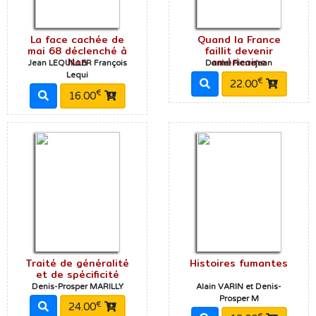
La face cachée de
Quand la France
mai 68 déclenché à
faillit devenir
Nan
américaine
Jean LEQUILLER François
Daniel Pierrejean
Lequi
€
22.00
€
16.00
Traité de généralité
Histoires fumantes
et de spécificité
Denis-Prosper MARILLY
Alain VARIN et Denis-
Prosper M
€
24.00