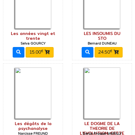
Les années vingt et
LES INSOUMIS DU
trente
STO
Selva GOURCY
Bernard DUNEAU
€
€
15.00
24.50
Les dégâts de la
LE DOGME DE LA
psychanalyse
THEORIE DE
L'EVOLUTION, CETTE
Narcisse FREUND
Denis-Prosper MARILLY