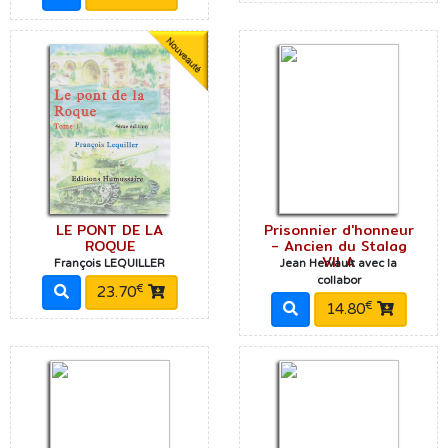
LE PONT DE LA
Prisonnier d'honneur
ROQUE
- Ancien du Stalag
VII A
François LEQUILLER
Jean Hervault avec la
collabor
€
23.70
€
14.80