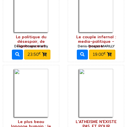
La politique du
Le couple infernal :
désespoir, de
media-politique -
l'ignorance et
presse
Denis-Prosper Marilly
Denis-Prosper MARILLY
€
€
23.50
19.00
Le plus beau
L'ATHEISME N'EXISTE
langage humain : le
PAS, ET POUR