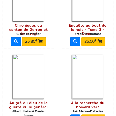
Chroniques du
Enquête au bout de
canton de Gorron et
la nuit - Tome 3 -
de la régi
Dans l
Gisèle Lemercier
Frédéric Baudrant
€
€
25.80
25.00
Au gré du dieu de la
A la recherche du
guerre ou le général
homard vert
Albert Hilaire et Denis-
Joël Maline-Debroise
Prospe