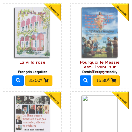
La villa rose
Pourquoi le Messie
est-il venu sur
Terre, à
François Lequiller
Denis-Prosper Marilly
€
€
25.00
15.80