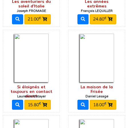
Les aventuriers du
Les années
soleil d'Italie
extrêmes
Joseph FROMAGE
François LEQUILLER
€
€
21.00
24.80
Si éloignés et
La maison de la
toujours en contact
Frisée
direct
Laurence Metayer
Daniel Lesage
€
€
15.80
18.00