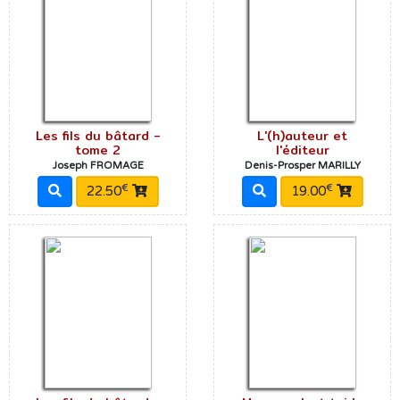
Les fils du bâtard -
L'(h)auteur et
tome 2
l'éditeur
Joseph FROMAGE
Denis-Prosper MARILLY
€
€
22.50
19.00