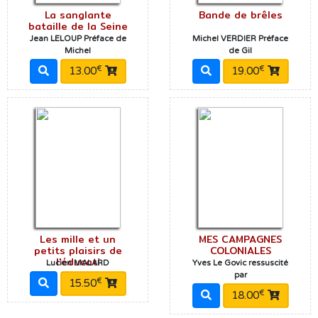
La sanglante
Bande de brêles
bataille de la Seine
Jean LELOUP Préface de
Michel VERDIER Préface
Michel
de Gil
€
€
13.00
19.00
Les mille et un
MES CAMPAGNES
petits plaisirs de
COLONIALES
l'éducati
Lucien MALARD
Yves Le Govic ressuscité
par
€
15.50
€
18.00