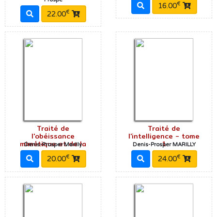
€
16.00
€
22.00
Traité de
Traité de
l'obéissance
l'intelligence - tome
mimétique et de la
1
Denis-Prosper Marilly
Denis-Prosper MARILLY
€
€
20.00
24.00