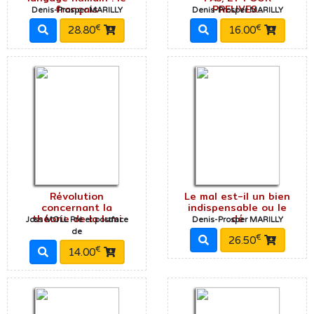
français
PREUVES...
Denis-Prosper MARILLY
Denis-Prosper MARILLY
€
€
28.80
16.00
Révolution
Le mal est-il un bien
concernant la
indispensable ou le
théorie de la lumi
dé
Joss MOLL Pré et postface
Denis-Prosper MARILLY
de
€
26.50
€
14.00