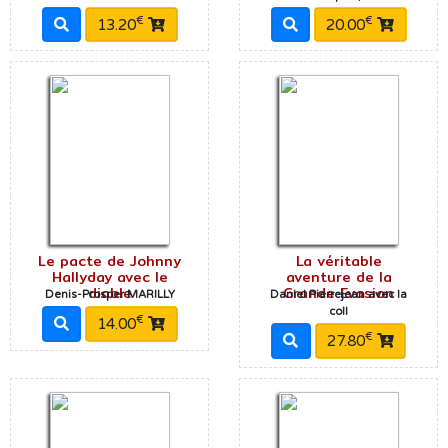
€
€
13.20
20.00
Le pacte de Johnny
La véritable
Hallyday avec le
aventure de la
diable
Grande Evasion
Denis-Prosper MARILLY
Daniel Pierrejean avec la
coll
€
14.00
€
27.80