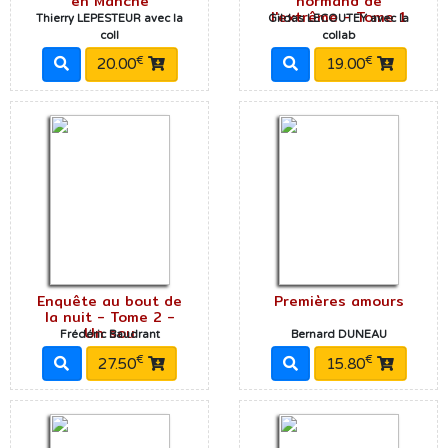
en Manche
normand de
l'extrême - Tome 1
Thierry LEPESTEUR avec la
Gildas LECOUTEY avec la
coll
collab
€
€
20.00
19.00
Enquête au bout de
Premières amours
la nuit - Tome 2 -
Un sou
Frédéric Baudrant
Bernard DUNEAU
€
€
27.50
15.80