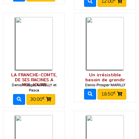
€
12.00
LA FRANCHE-COMTE,
Un irrésistible
DE SES RACINES A
besoin de grandir
NOS JOURS
Denis-Prosper MARILLY et
Denis-Prosper MARILLY
Pasca
€
18.50
€
30.00