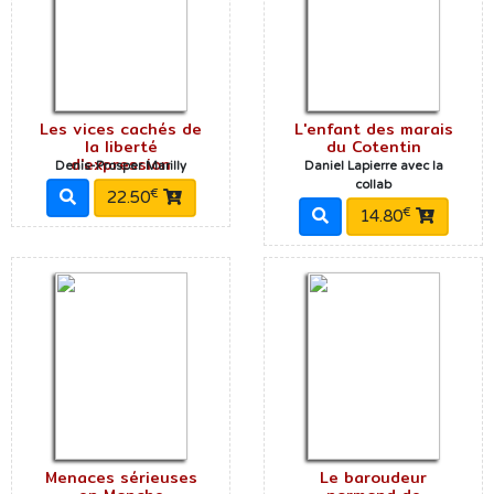
Les vices cachés de
L'enfant des marais
la liberté
du Cotentin
d'expression
Denis-Prosper Marilly
Daniel Lapierre avec la
collab
€
22.50
€
14.80
Menaces sérieuses
Le baroudeur