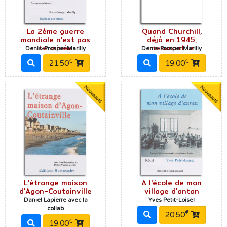
La 2ème guerre
Quand Churchill,
mondiale n'est pas
déjà en 1945,
terminée
mesurant le
Denis-Prosper Marilly
Denis-Prosper Marilly
€
€
21.50
19.00
L'étrange maison
A l'école de mon
d'Agon-Coutainville
village d'antan
Daniel Lapierre avec la
Yves Petit-Loisel
collab
€
20.50
€
19.00