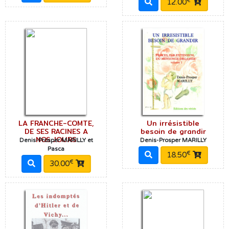
€
12.00
LA FRANCHE-COMTE,
Un irrésistible
DE SES RACINES A
besoin de grandir
NOS JOURS
Denis-Prosper MARILLY et
Denis-Prosper MARILLY
Pasca
€
18.50
€
30.00