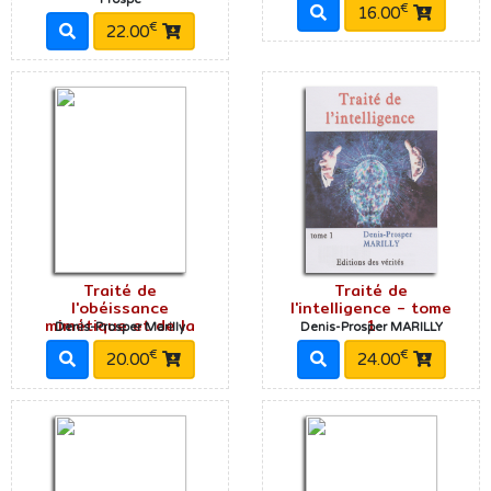
€
16.00
€
22.00
Traité de
Traité de
l'obéissance
l'intelligence - tome
mimétique et de la
1
Denis-Prosper Marilly
Denis-Prosper MARILLY
€
€
20.00
24.00