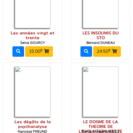
Les années vingt et
LES INSOUMIS DU
trente
STO
Selva GOURCY
Bernard DUNEAU
€
€
15.00
24.50
Les dégâts de la
LE DOGME DE LA
psychanalyse
THEORIE DE
L'EVOLUTION, CETTE
Narcisse FREUND
Denis-Prosper MARILLY