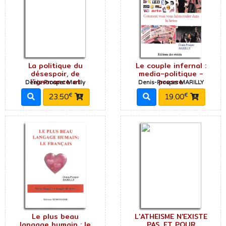
La politique du
Le couple infernal :
désespoir, de
media-politique -
l'ignorance et
presse
Denis-Prosper Marilly
Denis-Prosper MARILLY
€
€
23.50
19.00
Le plus beau
L'ATHEISME N'EXISTE
langage humain : le
PAS, ET POUR