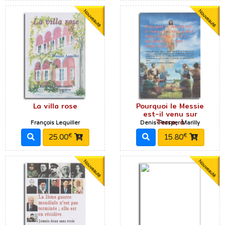
La villa rose
Pourquoi le Messie
est-il venu sur
Terre, à
François Lequiller
Denis-Prosper Marilly
€
€
25.00
15.80