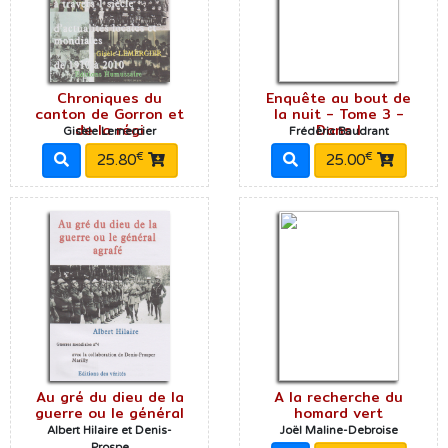
Chroniques du
Enquête au bout de
canton de Gorron et
la nuit - Tome 3 -
de la régi
Dans l
Gisèle Lemercier
Frédéric Baudrant
€
€
25.80
25.00
Au gré du dieu de la
A la recherche du
guerre ou le général
homard vert
Albert Hilaire et Denis-
Joël Maline-Debroise
Prospe