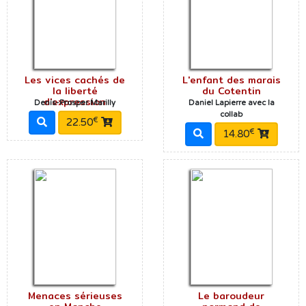
Les vices cachés de
L'enfant des marais
la liberté
du Cotentin
d'expression
Denis-Prosper Marilly
Daniel Lapierre avec la
collab
€
22.50
€
14.80
Menaces sérieuses
Le baroudeur