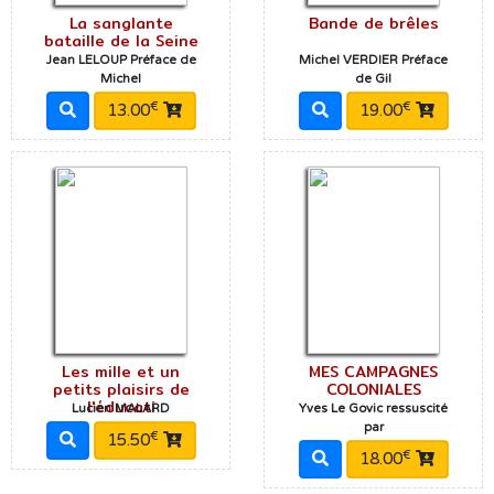
La sanglante
Bande de brêles
bataille de la Seine
Jean LELOUP Préface de
Michel VERDIER Préface
Michel
de Gil
€
€
13.00
19.00
Les mille et un
MES CAMPAGNES
petits plaisirs de
COLONIALES
l'éducati
Lucien MALARD
Yves Le Govic ressuscité
par
€
15.50
€
18.00