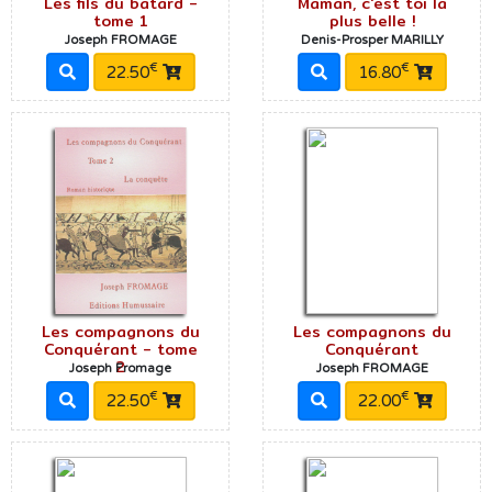
Les fils du bâtard -
Maman, c'est toi la
tome 1
plus belle !
Joseph FROMAGE
Denis-Prosper MARILLY
€
€
22.50
16.80
Les compagnons du
Les compagnons du
Conquérant - tome
Conquérant
2
Joseph Fromage
Joseph FROMAGE
€
€
22.50
22.00