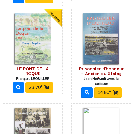
LE PONT DE LA
Prisonnier d'honneur
ROQUE
- Ancien du Stalag
VII A
François LEQUILLER
Jean Hervault avec la
collabor
€
23.70
€
14.80