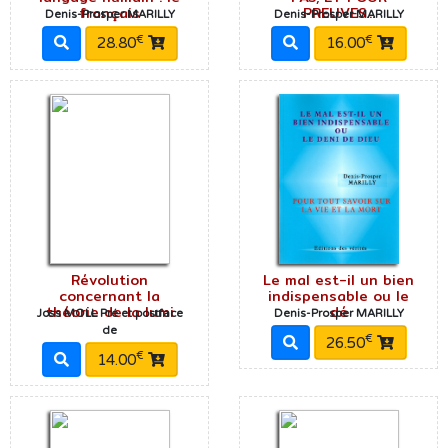
français
PREUVES...
Denis-Prosper MARILLY
Denis-Prosper MARILLY
€
€
28.80
16.00
Révolution
Le mal est-il un bien
concernant la
indispensable ou le
théorie de la lumi
dé
Joss MOLL Pré et postface
Denis-Prosper MARILLY
de
€
26.50
€
14.00