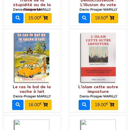
stupidité ou de la
L'illusion du vote
connerie
Denis-Prosper MARILLY
Denis-Prosper MARILLY
€
€
15.00
19.50
Le ras le bol de la
L'islam cette autre
vache à lait
imposture
Denis-Prosper MARILLY
Denis-Prosper MARILLY
€
€
16.00
19.00