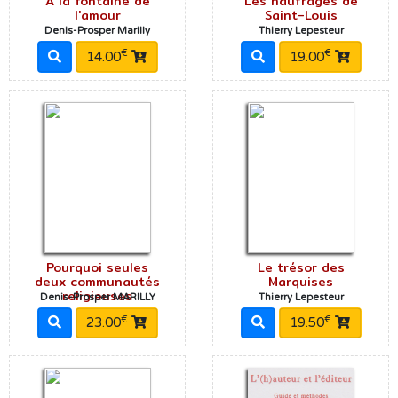
A la fontaine de
Les naufragés de
l'amour
Saint-Louis
Denis-Prosper Marilly
Thierry Lepesteur
€
€
14.00
19.00
Pourquoi seules
Le trésor des
deux communautés
Marquises
religieuses
Denis-Prosper MARILLY
Thierry Lepesteur
€
€
23.00
19.50