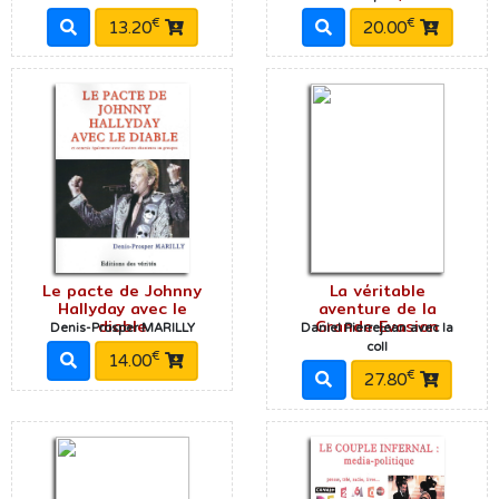
€
€
13.20
20.00
Le pacte de Johnny
La véritable
Hallyday avec le
aventure de la
diable
Grande Evasion
Denis-Prosper MARILLY
Daniel Pierrejean avec la
coll
€
14.00
€
27.80