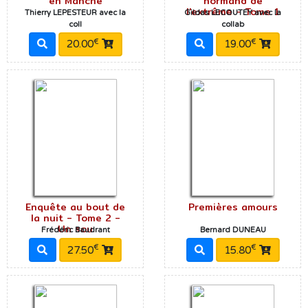
en Manche
normand de
l'extrême - Tome 1
Thierry LEPESTEUR avec la
Gildas LECOUTEY avec la
coll
collab
€
€
20.00
19.00
Enquête au bout de
Premières amours
la nuit - Tome 2 -
Un sou
Frédéric Baudrant
Bernard DUNEAU
€
€
27.50
15.80