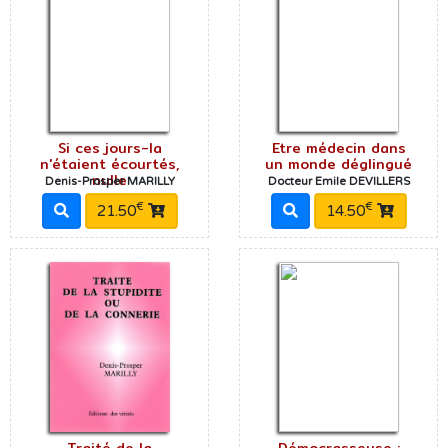
Si ces jours-la
Etre médecin dans
n'étaient écourtés,
un monde déglingué
nulle
Denis-Prosper MARILLY
Docteur Emile DEVILLERS
€
€
21.50
14.50
Traité de la
Démocrasseuse :