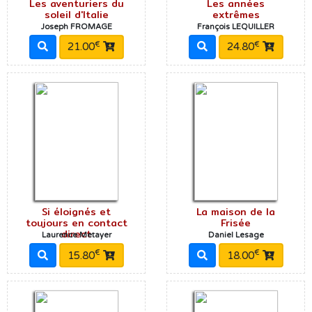
Les aventuriers du
Les années
soleil d'Italie
extrêmes
Joseph FROMAGE
François LEQUILLER
€
€
21.00
24.80
Si éloignés et
La maison de la
toujours en contact
Frisée
direct
Laurence Metayer
Daniel Lesage
€
€
15.80
18.00