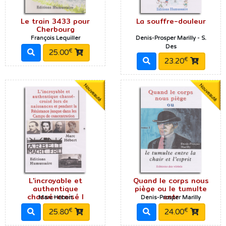
Le train 3433 pour
La souffre-douleur
Cherbourg
François Lequiller
Denis-Prosper Marilly - S.
Des
€
25.00
€
23.20
L'incroyable et
Quand le corps nous
authentique
piège ou le tumulte
chassé-croisé l
entr
Marc Hébert
Denis-Prosper Marilly
€
€
25.80
24.00