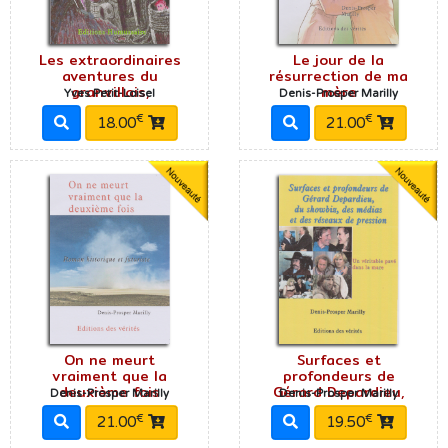
Les extraordinaires
Le jour de la
aventures du
résurrection de ma
granvillais,
mère
Yves Petit-Loisel
Denis-Prosper Marilly
€
€
18.00
21.00
On ne meurt
Surfaces et
vraiment que la
profondeurs de
deuxième fois
Gérard Depardieu,
Denis-Prosper Marilly
Denis-Prosper Marilly
€
€
21.00
19.50