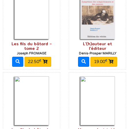
Les fils du bâtard -
L'(h)auteur et
tome 2
l'éditeur
Joseph FROMAGE
Denis-Prosper MARILLY
€
€
22.50
19.00