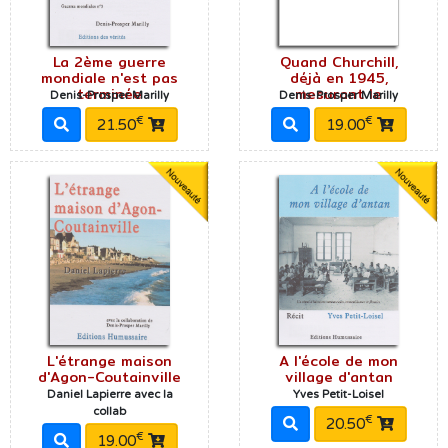
La 2ème guerre
Quand Churchill,
mondiale n'est pas
déjà en 1945,
terminée
mesurant le
Denis-Prosper Marilly
Denis-Prosper Marilly
€
€
21.50
19.00
L'étrange maison
A l'école de mon
d'Agon-Coutainville
village d'antan
Daniel Lapierre avec la
Yves Petit-Loisel
collab
€
20.50
€
19.00