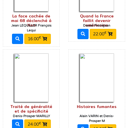
La face cachée de
Quand la France
mai 68 déclenché à
faillit devenir
Nan
américaine
Jean LEQUILLER François
Daniel Pierrejean
Lequi
€
22.00
€
16.00
Traité de généralité
Histoires fumantes
et de spécificité
Denis-Prosper MARILLY
Alain VARIN et Denis-
Prosper M
€
24.00