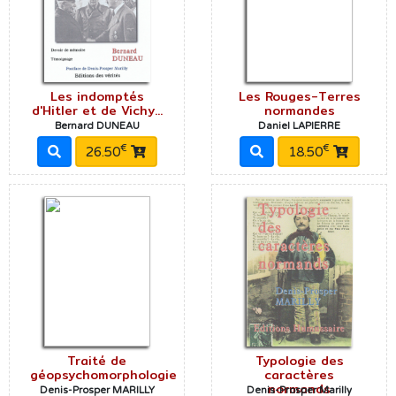
Les indomptés
Les Rouges-Terres
d'Hitler et de Vichy...
normandes
Bernard DUNEAU
Daniel LAPIERRE
€
€
26.50
18.50
Traité de
Typologie des
géopsychomorphologie
caractères
normands
Denis-Prosper MARILLY
Denis-Prosper Marilly