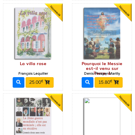
La villa rose
Pourquoi le Messie
est-il venu sur
Terre, à
François Lequiller
Denis-Prosper Marilly
€
€
25.00
15.80