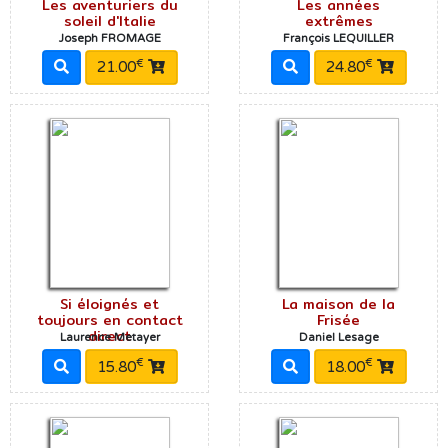
Les aventuriers du
Les années
soleil d'Italie
extrêmes
Joseph FROMAGE
François LEQUILLER
€
€
21.00
24.80
Si éloignés et
La maison de la
toujours en contact
Frisée
direct
Laurence Metayer
Daniel Lesage
€
€
15.80
18.00