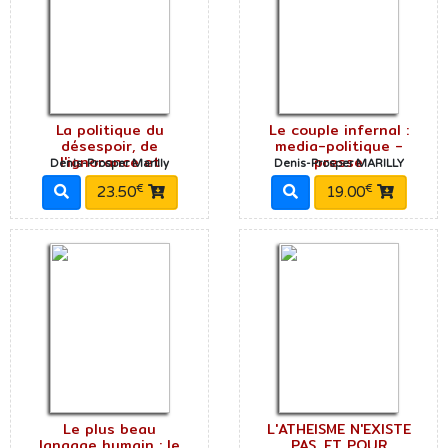
La politique du
Le couple infernal :
désespoir, de
media-politique -
l'ignorance et
presse
Denis-Prosper Marilly
Denis-Prosper MARILLY
€
€
23.50
19.00
Le plus beau
L'ATHEISME N'EXISTE
langage humain : le
PAS, ET POUR