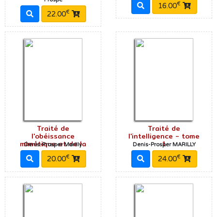
€
16.00
€
22.00
Traité de
Traité de
l'obéissance
l'intelligence - tome
mimétique et de la
1
Denis-Prosper Marilly
Denis-Prosper MARILLY
€
€
20.00
24.00