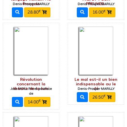
français
PREUVES...
Denis-Prosper MARILLY
Denis-Prosper MARILLY
€
€
28.80
16.00
Révolution
Le mal est-il un bien
concernant la
indispensable ou le
théorie de la lumi
dé
Joss MOLL Pré et postface
Denis-Prosper MARILLY
de
€
26.50
€
14.00