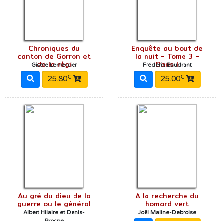
Chroniques du
Enquête au bout de
canton de Gorron et
la nuit - Tome 3 -
de la régi
Dans l
Gisèle Lemercier
Frédéric Baudrant
€
€
25.80
25.00
Au gré du dieu de la
A la recherche du
guerre ou le général
homard vert
Albert Hilaire et Denis-
Joël Maline-Debroise
Prospe