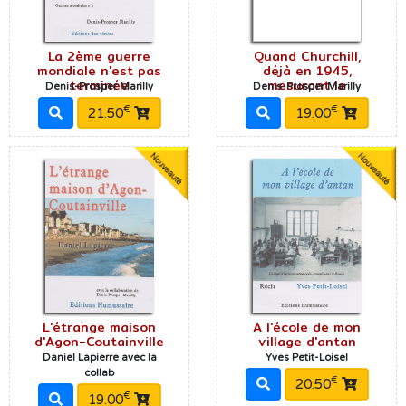
La 2ème guerre
Quand Churchill,
mondiale n'est pas
déjà en 1945,
terminée
mesurant le
Denis-Prosper Marilly
Denis-Prosper Marilly
€
€
21.50
19.00
L'étrange maison
A l'école de mon
d'Agon-Coutainville
village d'antan
Daniel Lapierre avec la
Yves Petit-Loisel
collab
€
20.50
€
19.00