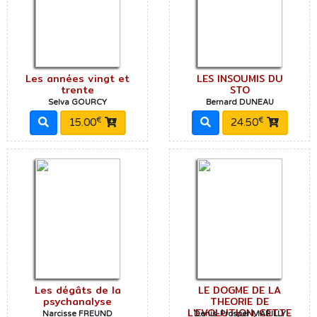
Les années vingt et
LES INSOUMIS DU
trente
STO
Selva GOURCY
Bernard DUNEAU
€
€
15.00
24.50
Les dégâts de la
LE DOGME DE LA
psychanalyse
THEORIE DE
L'EVOLUTION, CETTE
Narcisse FREUND
Denis-Prosper MARILLY