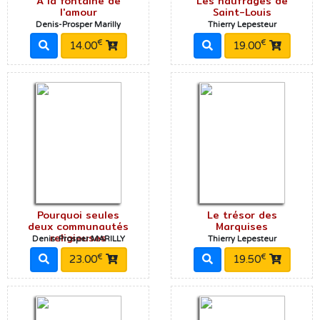
A la fontaine de
Les naufragés de
l'amour
Saint-Louis
Denis-Prosper Marilly
Thierry Lepesteur
€
€
14.00
19.00
Pourquoi seules
Le trésor des
deux communautés
Marquises
religieuses
Denis-Prosper MARILLY
Thierry Lepesteur
€
€
23.00
19.50