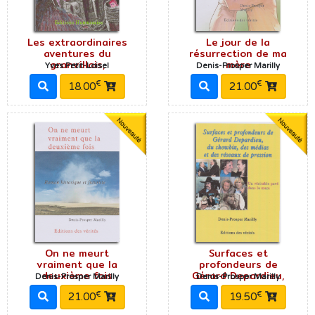
Les extraordinaires
Le jour de la
aventures du
résurrection de ma
granvillais,
mère
Yves Petit-Loisel
Denis-Prosper Marilly
€
€
18.00
21.00
On ne meurt
Surfaces et
vraiment que la
profondeurs de
deuxième fois
Gérard Depardieu,
Denis-Prosper Marilly
Denis-Prosper Marilly
€
€
21.00
19.50