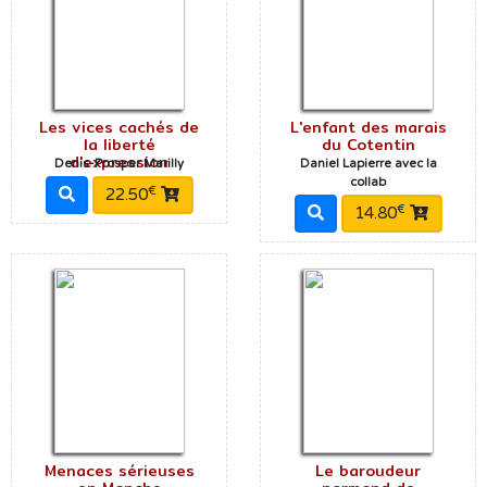
Les vices cachés de
L'enfant des marais
la liberté
du Cotentin
d'expression
Denis-Prosper Marilly
Daniel Lapierre avec la
collab
€
22.50
€
14.80
Menaces sérieuses
Le baroudeur