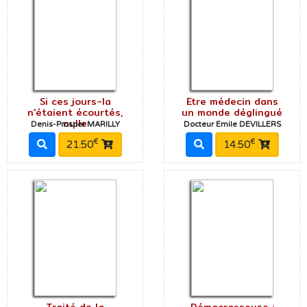
Si ces jours-la
Etre médecin dans
n'étaient écourtés,
un monde déglingué
nulle
Denis-Prosper MARILLY
Docteur Emile DEVILLERS
€
€
21.50
14.50
Traité de la
Démocrasseuse :