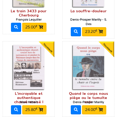
Le train 3433 pour
La souffre-douleur
Cherbourg
François Lequiller
Denis-Prosper Marilly - S.
Des
€
25.00
€
23.20
L'incroyable et
Quand le corps nous
authentique
piège ou le tumulte
chassé-croisé l
entr
Marc Hébert
Denis-Prosper Marilly
€
€
25.80
24.00