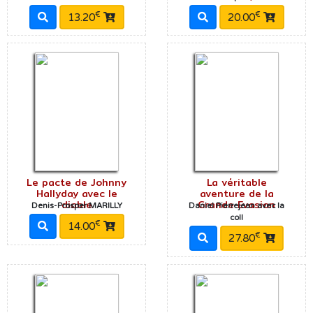
€
€
13.20
20.00
Le pacte de Johnny
La véritable
Hallyday avec le
aventure de la
diable
Grande Evasion
Denis-Prosper MARILLY
Daniel Pierrejean avec la
coll
€
14.00
€
27.80