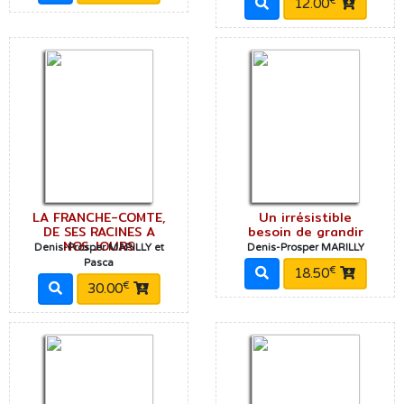
€
12.00
LA FRANCHE-COMTE,
Un irrésistible
DE SES RACINES A
besoin de grandir
NOS JOURS
Denis-Prosper MARILLY et
Denis-Prosper MARILLY
Pasca
€
18.50
€
30.00