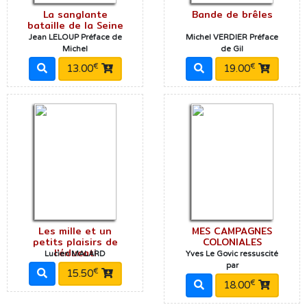
La sanglante
Bande de brêles
bataille de la Seine
Jean LELOUP Préface de
Michel VERDIER Préface
Michel
de Gil
€
€
13.00
19.00
Les mille et un
MES CAMPAGNES
petits plaisirs de
COLONIALES
l'éducati
Lucien MALARD
Yves Le Govic ressuscité
par
€
15.50
€
18.00