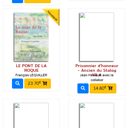
LE PONT DE LA
Prisonnier d'honneur
ROQUE
- Ancien du Stalag
VII A
François LEQUILLER
Jean Hervault avec la
collabor
€
23.70
€
14.80