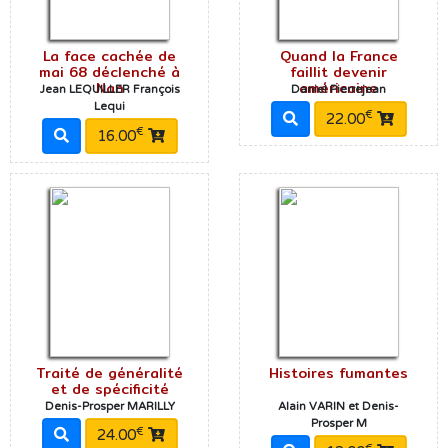
La face cachée de
Quand la France
mai 68 déclenché à
faillit devenir
Nan
américaine
Jean LEQUILLER François
Daniel Pierrejean
Lequi
€
22.00
€
16.00
Traité de généralité
Histoires fumantes
et de spécificité
Denis-Prosper MARILLY
Alain VARIN et Denis-
Prosper M
€
24.00