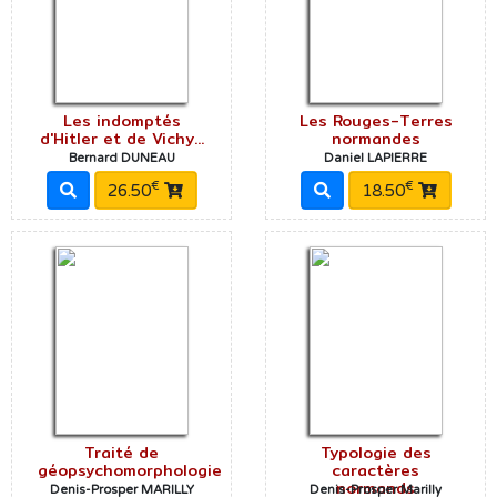
Les indomptés
Les Rouges-Terres
d'Hitler et de Vichy...
normandes
Bernard DUNEAU
Daniel LAPIERRE
€
€
26.50
18.50
Traité de
Typologie des
géopsychomorphologie
caractères
normands
Denis-Prosper MARILLY
Denis-Prosper Marilly