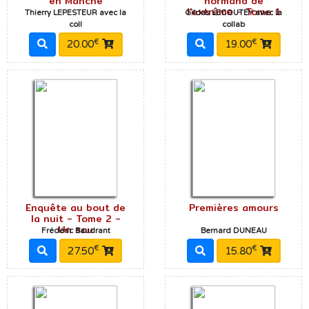
en Manche
normand de
l'extrême - Tome 1
Thierry LEPESTEUR avec la
Gildas LECOUTEY avec la
coll
collab
€
€
20.00
19.00
Enquête au bout de
Premières amours
la nuit - Tome 2 -
Un sou
Frédéric Baudrant
Bernard DUNEAU
€
€
27.50
15.80