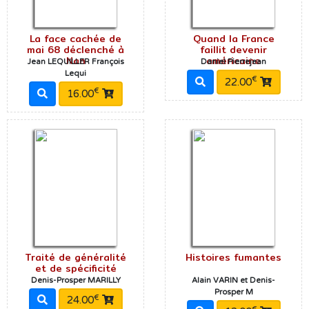
La face cachée de
Quand la France
mai 68 déclenché à
faillit devenir
Nan
américaine
Jean LEQUILLER François
Daniel Pierrejean
Lequi
€
22.00
€
16.00
Traité de généralité
Histoires fumantes
et de spécificité
Denis-Prosper MARILLY
Alain VARIN et Denis-
Prosper M
€
24.00