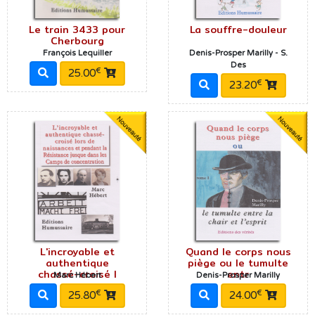
Le train 3433 pour
La souffre-douleur
Cherbourg
François Lequiller
Denis-Prosper Marilly - S.
Des
€
25.00
€
23.20
L'incroyable et
Quand le corps nous
authentique
piège ou le tumulte
chassé-croisé l
entr
Marc Hébert
Denis-Prosper Marilly
€
€
25.80
24.00