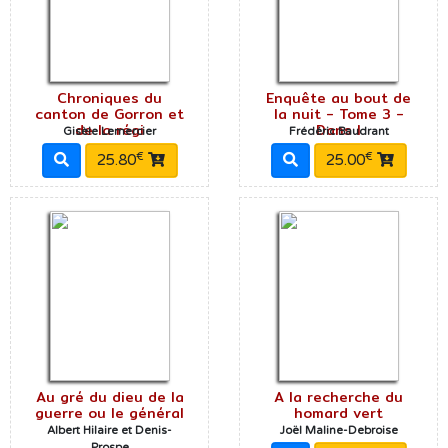
Chroniques du
Enquête au bout de
canton de Gorron et
la nuit - Tome 3 -
de la régi
Dans l
Gisèle Lemercier
Frédéric Baudrant
€
€
25.80
25.00
Au gré du dieu de la
A la recherche du
guerre ou le général
homard vert
Albert Hilaire et Denis-
Joël Maline-Debroise
Prospe