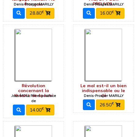
français
PREUVES...
Denis-Prosper MARILLY
Denis-Prosper MARILLY
€
€
28.80
16.00
Révolution
Le mal est-il un bien
concernant la
indispensable ou le
théorie de la lumi
dé
Joss MOLL Pré et postface
Denis-Prosper MARILLY
de
€
26.50
€
14.00