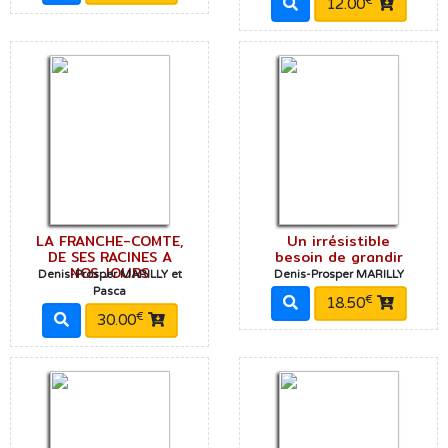
€
12.00
LA FRANCHE-COMTE,
Un irrésistible
DE SES RACINES A
besoin de grandir
NOS JOURS
Denis-Prosper MARILLY et
Denis-Prosper MARILLY
Pasca
€
18.50
€
30.00