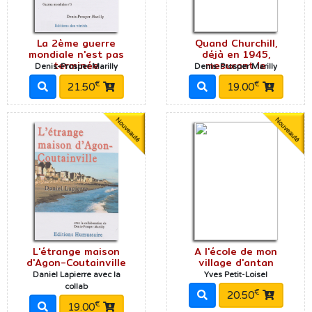
La 2ème guerre
Quand Churchill,
mondiale n'est pas
déjà en 1945,
terminée
mesurant le
Denis-Prosper Marilly
Denis-Prosper Marilly
€
€
21.50
19.00
L'étrange maison
A l'école de mon
d'Agon-Coutainville
village d'antan
Daniel Lapierre avec la
Yves Petit-Loisel
collab
€
20.50
€
19.00