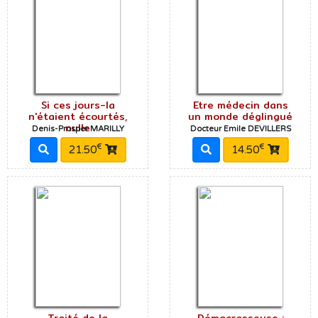
Si ces jours-la
Etre médecin dans
n'étaient écourtés,
un monde déglingué
nulle
Denis-Prosper MARILLY
Docteur Emile DEVILLERS
€
€
21.50
14.50
Traité de la
Démocrasseuse :