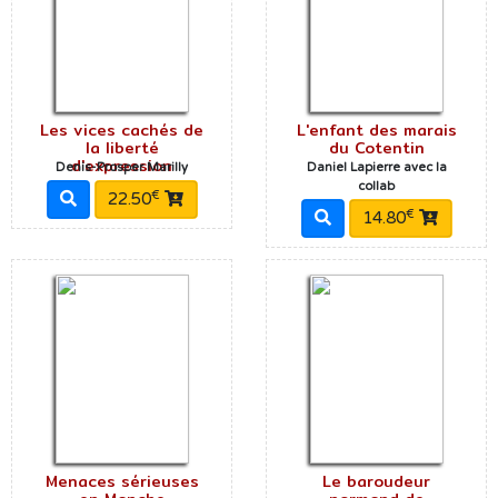
Les vices cachés de
L'enfant des marais
la liberté
du Cotentin
d'expression
Denis-Prosper Marilly
Daniel Lapierre avec la
collab
€
22.50
€
14.80
Menaces sérieuses
Le baroudeur