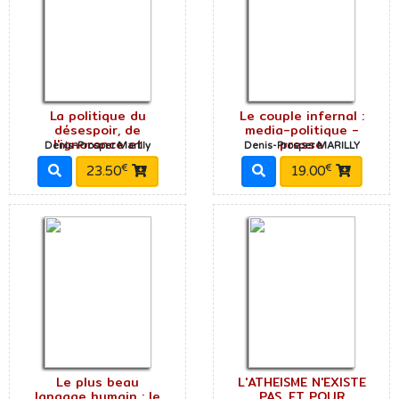
La politique du
Le couple infernal :
désespoir, de
media-politique -
l'ignorance et
presse
Denis-Prosper Marilly
Denis-Prosper MARILLY
€
€
23.50
19.00
Le plus beau
L'ATHEISME N'EXISTE
langage humain : le
PAS, ET POUR