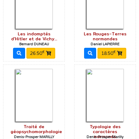
Les indomptés
Les Rouges-Terres
d'Hitler et de Vichy...
normandes
Bernard DUNEAU
Daniel LAPIERRE
€
€
26.50
18.50
Traité de
Typologie des
géopsychomorphologie
caractères
normands
Denis-Prosper MARILLY
Denis-Prosper Marilly