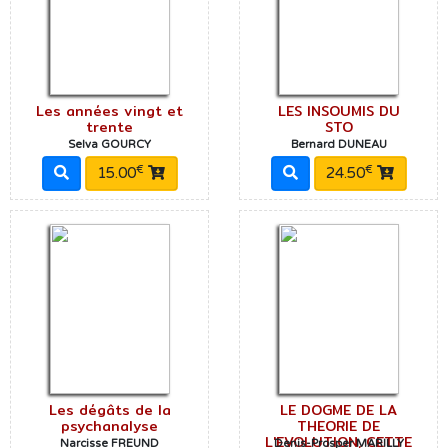
Les années vingt et
LES INSOUMIS DU
trente
STO
Selva GOURCY
Bernard DUNEAU
€
€
15.00
24.50
Les dégâts de la
LE DOGME DE LA
psychanalyse
THEORIE DE
L'EVOLUTION, CETTE
Narcisse FREUND
Denis-Prosper MARILLY