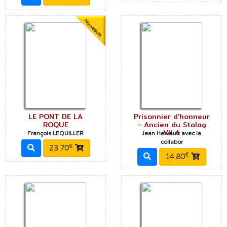
LE PONT DE LA
Prisonnier d'honneur
ROQUE
- Ancien du Stalag
VII A
François LEQUILLER
Jean Hervault avec la
collabor
€
23.70
€
14.80