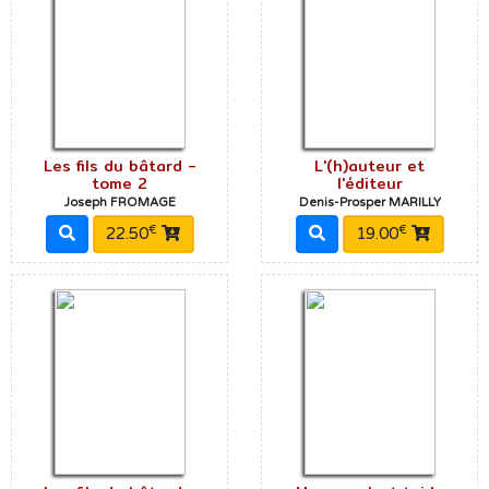
Les fils du bâtard -
L'(h)auteur et
tome 2
l'éditeur
Joseph FROMAGE
Denis-Prosper MARILLY
€
€
22.50
19.00