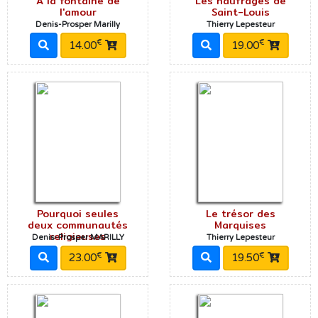
A la fontaine de
Les naufragés de
l'amour
Saint-Louis
Denis-Prosper Marilly
Thierry Lepesteur
€
€
14.00
19.00
Pourquoi seules
Le trésor des
deux communautés
Marquises
religieuses
Denis-Prosper MARILLY
Thierry Lepesteur
€
€
23.00
19.50