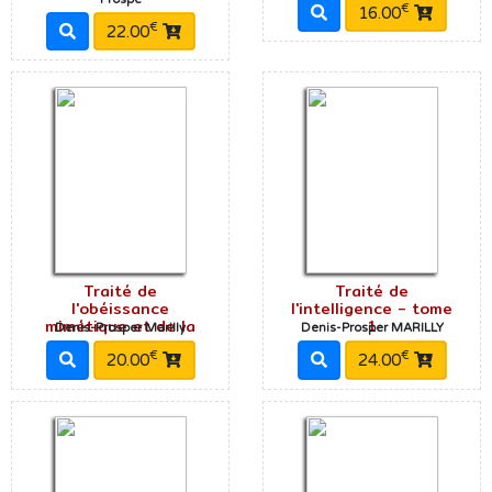
€
16.00
€
22.00
Traité de
Traité de
l'obéissance
l'intelligence - tome
mimétique et de la
1
Denis-Prosper Marilly
Denis-Prosper MARILLY
€
€
20.00
24.00