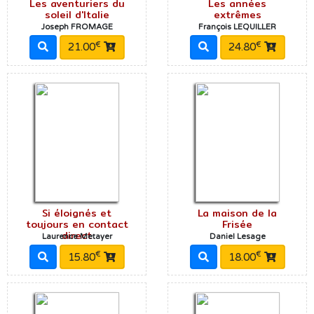
Les aventuriers du
Les années
soleil d'Italie
extrêmes
Joseph FROMAGE
François LEQUILLER
€
€
21.00
24.80
Si éloignés et
La maison de la
toujours en contact
Frisée
direct
Laurence Metayer
Daniel Lesage
€
€
15.80
18.00