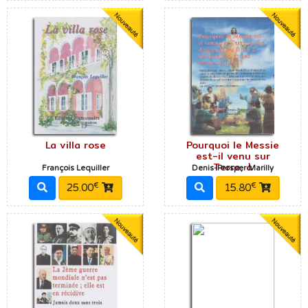
La villa rose
Pourquoi le Messie
est-il venu sur
Terre, à
François Lequiller
Denis-Prosper Marilly
€
€
25.00
15.80