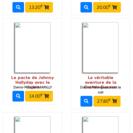
€
€
13.20
20.00
Le pacte de Johnny
La véritable
Hallyday avec le
aventure de la
diable
Grande Evasion
Denis-Prosper MARILLY
Daniel Pierrejean avec la
coll
€
14.00
€
27.80