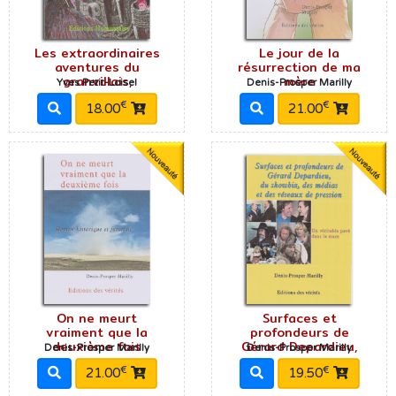
Les extraordinaires
Le jour de la
aventures du
résurrection de ma
granvillais,
mère
Yves Petit-Loisel
Denis-Prosper Marilly
€
€
18.00
21.00
On ne meurt
Surfaces et
vraiment que la
profondeurs de
deuxième fois
Gérard Depardieu,
Denis-Prosper Marilly
Denis-Prosper Marilly
€
€
21.00
19.50