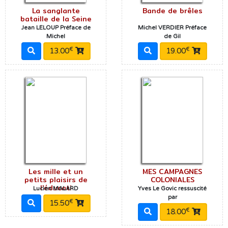
La sanglante
Bande de brêles
bataille de la Seine
Jean LELOUP Préface de
Michel VERDIER Préface
Michel
de Gil
€
€
13.00
19.00
Les mille et un
MES CAMPAGNES
petits plaisirs de
COLONIALES
l'éducati
Lucien MALARD
Yves Le Govic ressuscité
par
€
15.50
€
18.00