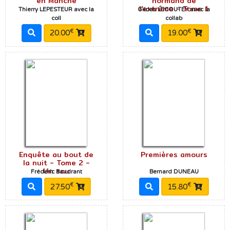
en Manche
normand de
l'extrême - Tome 1
Thierry LEPESTEUR avec la
Gildas LECOUTEY avec la
coll
collab
€
€
20.00
19.00
Enquête au bout de
Premières amours
la nuit - Tome 2 -
Un sou
Frédéric Baudrant
Bernard DUNEAU
€
€
27.50
15.80