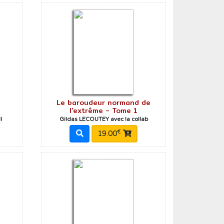
n
Le baroudeur normand de
l'extrême - Tome 1
l
Gildas LECOUTEY avec la collab
€
19.00