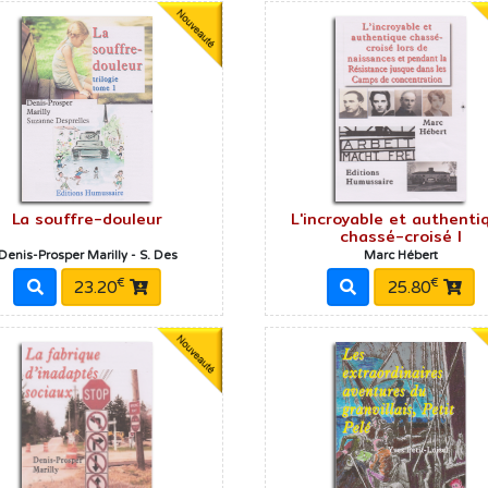
La souffre-douleur
L'incroyable et authenti
chassé-croisé l
Denis-Prosper Marilly - S. Des
Marc Hébert
€
€
23.20
25.80