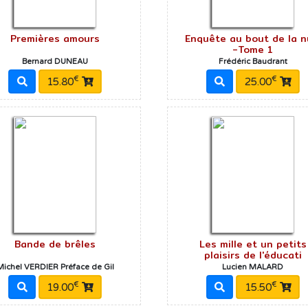
Premières amours
Enquête au bout de la n
-Tome 1
Bernard DUNEAU
Frédéric Baudrant
€
€
15.80
25.00
Bande de brêles
Les mille et un petits
plaisirs de l'éducati
Michel VERDIER Préface de Gil
Lucien MALARD
€
€
19.00
15.50