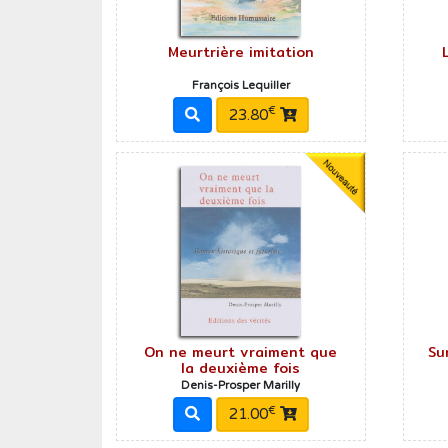
Roman historique
Sciences
Meurtrière imitation
Sciences humaines
François Lequiller
€
23.80
Showbiz
Témoignages
Vie d'antan
On ne meurt vraiment que
Su
la deuxième fois
Denis-Prosper Marilly
€
21.00