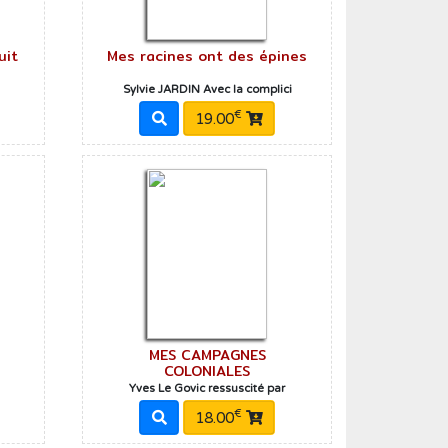
uit
Mes racines ont des épines
Sylvie JARDIN Avec la complici
€
19.00
MES CAMPAGNES
COLONIALES
Yves Le Govic ressuscité par
€
18.00