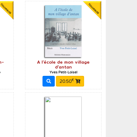
n-
A l'école de mon village
d'antan
b
Yves Petit-Loisel
€
20.50