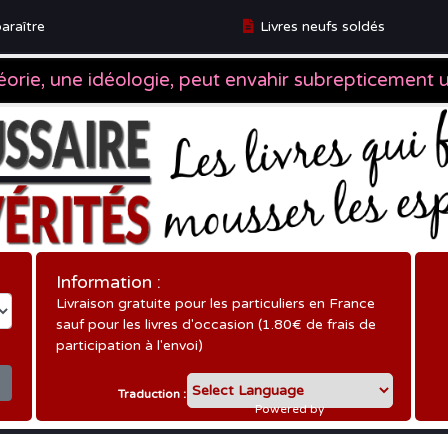
araître
Livres neufs soldés
ître
Information :
Livraison gratuite pour les particuliers en France
sauf pour les livres d'occasion (1.80€ de frais de
participation à l'envoi)
Traduction :
Powered by
Translate