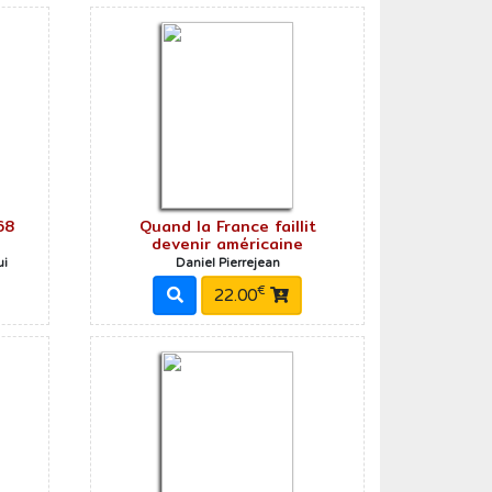
68
Quand la France faillit
devenir américaine
ui
Daniel Pierrejean
€
22.00