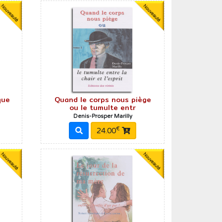
Créer un compte
que
Quand le corps nous piège
ou le tumulte entr
Denis-Prosper Marilly
€
24.00