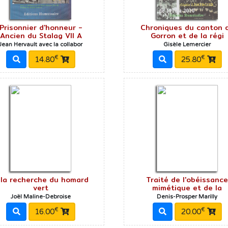
Prisonnier d'honneur -
Chroniques du canton 
Ancien du Stalag VII A
Gorron et de la régi
Jean Hervault avec la collabor
Gisèle Lemercier
€
€
14.80
25.80
 la recherche du homard
Traité de l'obéissanc
vert
mimétique et de la
Joël Maline-Debroise
Denis-Prosper Marilly
€
€
16.00
20.00