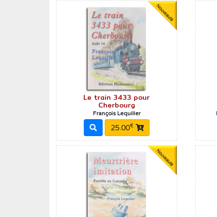
Humour
Médecine
Musique
Normandie
Nouvelles
Poésie
Le train 3433 pour
Cherbourg
Policier
François Lequiller
Politique
€
25.00
Presse
Réalités
Récits
Religions
Roman