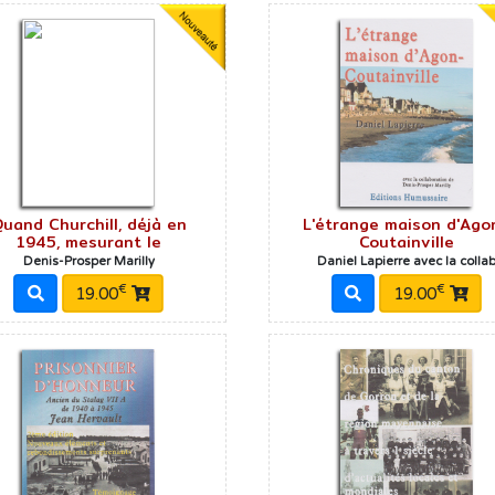
uand Churchill, déjà en
L'étrange maison d'Ago
1945, mesurant le
Coutainville
Denis-Prosper Marilly
Daniel Lapierre avec la colla
€
€
19.00
19.00