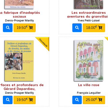
La fabrique d'inadaptés
Les extraordinaires
sociaux
aventures du granvillai
Denis-Prosper Marilly
Yves Petit-Loisel
€
€
19.50
18.00
rfaces et profondeurs de
La villa rose
Gérard Depardieu,
Denis-Prosper Marilly
François Lequiller
€
€
19.50
25.00