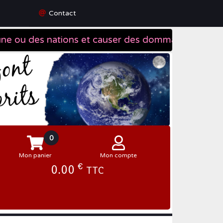
Contact
0
Mon panier
Mon compte
€
0.00
TTC
Se connecter