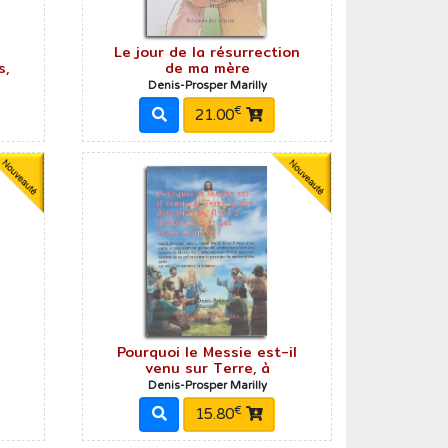
Le jour de la résurrection
s,
de ma mère
Denis-Prosper Marilly
€
21.00
Pourquoi le Messie est-il
venu sur Terre, à
Denis-Prosper Marilly
€
15.80