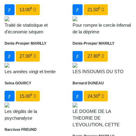
€
€
13.00
21.50
Traité de statistique et
Pour rompre le cercle infernal
d'économie séquen
de la déprime
Denis-Prosper MARILLY
Denis-Prosper MARILLY
€
€
27.00
27.80
Les années vingt et trente
LES INSOUMIS DU STO
Selva GOURCY
Bernard DUNEAU
€
€
15.00
24.50
Les dégâts de la
LE DOGME DE LA
psychanalyse
THEORIE DE
L'EVOLUTION, CETTE
Narcisse FREUND