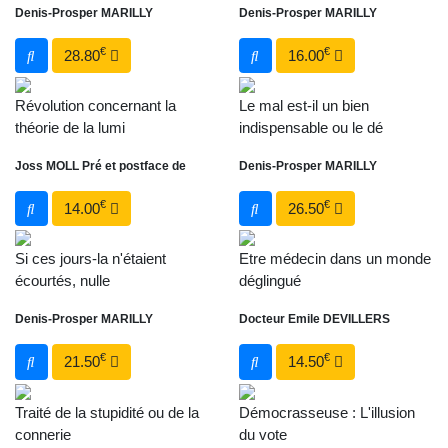
Denis-Prosper MARILLY
Denis-Prosper MARILLY
€
€
28.80
16.00
Révolution concernant la
Le mal est-il un bien
théorie de la lumi
indispensable ou le dé
Joss MOLL Pré et postface de
Denis-Prosper MARILLY
€
€
14.00
26.50
Si ces jours-la n'étaient
Etre médecin dans un monde
écourtés, nulle
déglingué
Denis-Prosper MARILLY
Docteur Emile DEVILLERS
€
€
21.50
14.50
Traité de la stupidité ou de la
Démocrasseuse : L'illusion
connerie
du vote