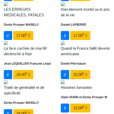
LES ERREURS
Harcèlement mortel ou le prix
MEDICALES, FATALES
de la vie
Denis-Prosper MARILLY
Daniel LAPIERRE
€
€
17.00
17.00
La face cachée de mai 68
Quand la France faillit devenir
déclenché à Nan
américaine
Jean LEQUILLER François Lequi
Daniel Pierrejean
€
€
16.00
22.00
Traité de généralité et de
Histoires fumantes
spécificité
Alain VARIN et Denis-Prosper M
Denis-Prosper MARILLY
€
12.00
€
24.00