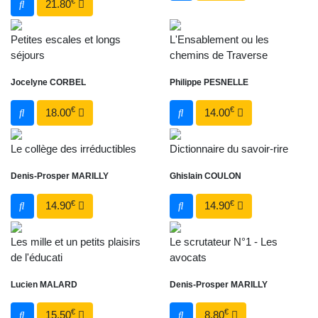
€
21.80
Petites escales et longs
L'Ensablement ou les
séjours
chemins de Traverse
Jocelyne CORBEL
Philippe PESNELLE
€
€
18.00
14.00
Le collège des irréductibles
Dictionnaire du savoir-rire
Denis-Prosper MARILLY
Ghislain COULON
€
€
14.90
14.90
Les mille et un petits plaisirs
Le scrutateur N°1 - Les
de l'éducati
avocats
Lucien MALARD
Denis-Prosper MARILLY
€
€
15.50
8.80