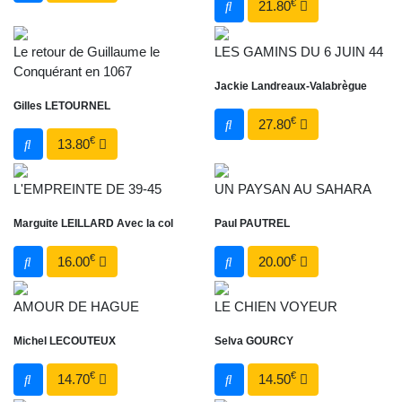
€
21.80
Le retour de Guillaume le
LES GAMINS DU 6 JUIN 44
Conquérant en 1067
Jackie Landreaux-Valabrègue
Gilles LETOURNEL
€
27.80
€
13.80
L'EMPREINTE DE 39-45
UN PAYSAN AU SAHARA
Marguite LEILLARD Avec la col
Paul PAUTREL
€
€
16.00
20.00
AMOUR DE HAGUE
LE CHIEN VOYEUR
Michel LECOUTEUX
Selva GOURCY
€
€
14.70
14.50