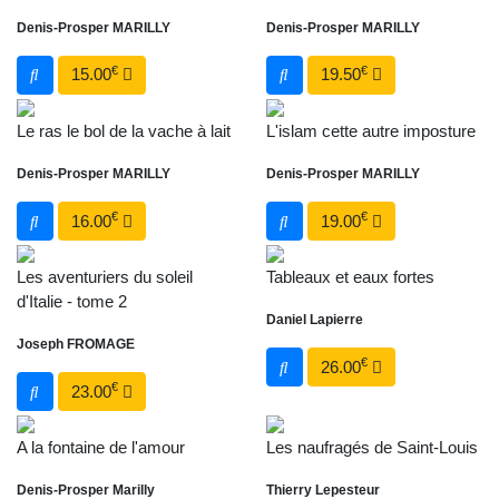
Denis-Prosper MARILLY
Denis-Prosper MARILLY
€
€
15.00
19.50
Le ras le bol de la vache à lait
L'islam cette autre imposture
Denis-Prosper MARILLY
Denis-Prosper MARILLY
€
€
16.00
19.00
Les aventuriers du soleil
Tableaux et eaux fortes
d'Italie - tome 2
Daniel Lapierre
Joseph FROMAGE
€
26.00
€
23.00
A la fontaine de l'amour
Les naufragés de Saint-Louis
Denis-Prosper Marilly
Thierry Lepesteur