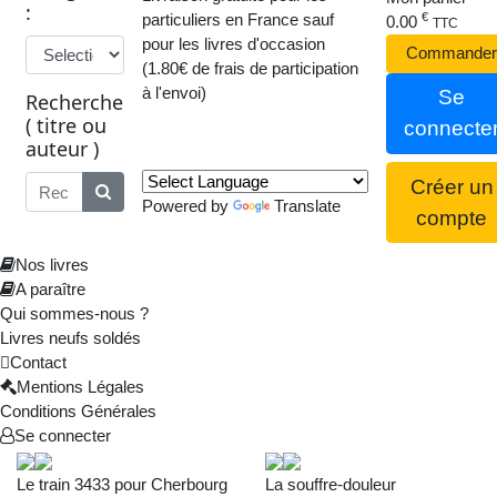
:
particuliers en France sauf
€
0.00
TTC
pour les livres d'occasion
Commander
(1.80€ de frais de participation
à l'envoi)
Se
Recherche
( titre ou
connecte
auteur )
Traduction :
Créer un
Powered by
Translate
compte
Nos livres
A paraître
Qui sommes-nous ?
Livres neufs soldés
Contact
Mentions Légales
Conditions Générales
Se connecter
Le train 3433 pour Cherbourg
La souffre-douleur