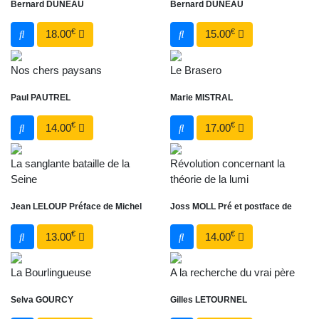
Bernard DUNEAU
Bernard DUNEAU
€
€
18.00
15.00
Nos chers paysans
Le Brasero
Paul PAUTREL
Marie MISTRAL
€
€
14.00
17.00
La sanglante bataille de la
Révolution concernant la
Seine
théorie de la lumi
Jean LELOUP Préface de Michel
Joss MOLL Pré et postface de
€
€
13.00
14.00
La Bourlingueuse
A la recherche du vrai père
Selva GOURCY
Gilles LETOURNEL