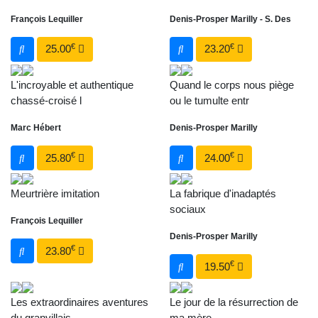
François Lequiller
Denis-Prosper Marilly - S. Des
€
€
25.00
23.20
L'incroyable et authentique
Quand le corps nous piège
chassé-croisé l
ou le tumulte entr
Marc Hébert
Denis-Prosper Marilly
€
€
25.80
24.00
Meurtrière imitation
La fabrique d'inadaptés
sociaux
François Lequiller
Denis-Prosper Marilly
€
23.80
€
19.50
Les extraordinaires aventures
Le jour de la résurrection de
du granvillais,
ma mère