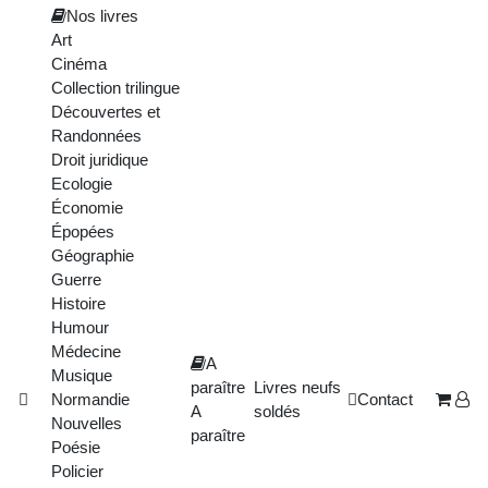
Nos livres
Art
Cinéma
Collection trilingue
Découvertes et
Randonnées
Droit juridique
Ecologie
Économie
Épopées
Géographie
Guerre
Histoire
Humour
Médecine
A
Musique
paraître
Livres neufs
Normandie
Contact
A
soldés
Nouvelles
paraître
Poésie
Policier