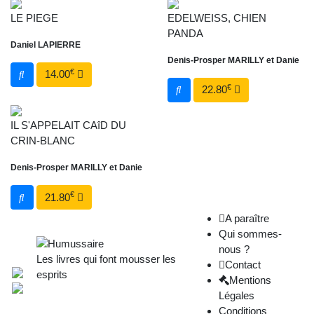
LE PIEGE
EDELWEISS, CHIEN
PANDA
Daniel LAPIERRE
Denis-Prosper MARILLY et Danie
€
14.00
€
22.80
IL S'APPELAIT CAîD DU
CRIN-BLANC
Denis-Prosper MARILLY et Danie
€
21.80
A paraître
Qui sommes-
nous ?
Les livres qui font mousser les
Contact
esprits
Mentions
Légales
Conditions