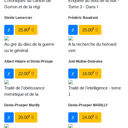
Chroniques du canton de
Enquête au bout de la nuit -
Gorron et de la régi
Tome 3 - Dans l
Gisèle Lemercier
Frédéric Baudrant
€
€
25.80
25.00
Au gré du dieu de la guerre
A la recherche du homard
ou le général
vert
Albert Hilaire et Denis-Prospe
Joël Maline-Debroise
€
€
22.00
16.00
Traité de l'obéissance
Traité de l'intelligence - tome
mimétique et de la
1
Denis-Prosper Marilly
Denis-Prosper MARILLY
€
€
20.00
24.00