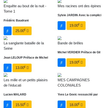
Enquête au bout de la nuit -
Mes racines ont des épines
Tome 1
Sylvie JARDIN Avec la complici
Frédéric Baudrant
€
19.00
€
25.00
La sanglante bataille de la
Bande de brêles
Seine
Michel VERDIER Préface de Gil
Jean LELOUP Préface de Michel
€
19.00
€
13.00
Les mille et un petits plaisirs
MES CAMPAGNES
de l'éducati
COLONIALES
Lucien MALARD
Yves Le Govic ressuscité par
€
€
15.50
18.00