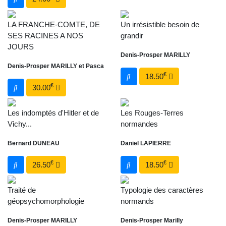
LA FRANCHE-COMTE, DE
Un irrésistible besoin de
SES RACINES A NOS
grandir
JOURS
Denis-Prosper MARILLY
Denis-Prosper MARILLY et Pasca
€
18.50
€
30.00
Les indomptés d'Hitler et de
Les Rouges-Terres
Vichy...
normandes
Bernard DUNEAU
Daniel LAPIERRE
€
€
26.50
18.50
Traité de
Typologie des caractères
géopsychomorphologie
normands
Denis-Prosper MARILLY
Denis-Prosper Marilly