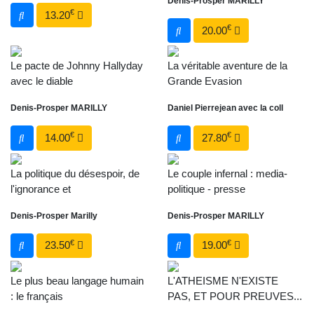
Denis-Prosper MARILLY
€
13.20
€
20.00
Le pacte de Johnny Hallyday
La véritable aventure de la
avec le diable
Grande Evasion
Denis-Prosper MARILLY
Daniel Pierrejean avec la coll
€
€
14.00
27.80
La politique du désespoir, de
Le couple infernal : media-
l'ignorance et
politique - presse
Denis-Prosper Marilly
Denis-Prosper MARILLY
€
€
23.50
19.00
Le plus beau langage humain
L'ATHEISME N'EXISTE
: le français
PAS, ET POUR PREUVES...