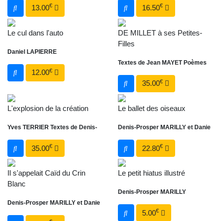
€
€
13.00
16.50
Le cul dans l'auto
DE MILLET à ses Petites-
Filles
Daniel LAPIERRE
Textes de Jean MAYET Poèmes
€
12.00
€
35.00
L'explosion de la création
Le ballet des oiseaux
Yves TERRIER Textes de Denis-
Denis-Prosper MARILLY et Danie
€
€
35.00
22.80
Il s'appelait Caïd du Crin
Le petit hiatus illustré
Blanc
Denis-Prosper MARILLY
Denis-Prosper MARILLY et Danie
€
5.00