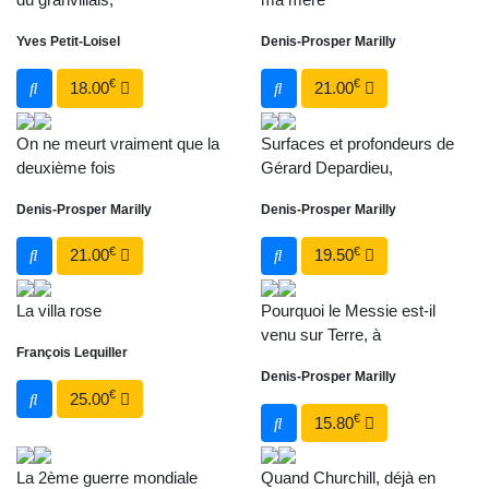
Yves Petit-Loisel
Denis-Prosper Marilly
€
€
18.00
21.00
On ne meurt vraiment que la
Surfaces et profondeurs de
deuxième fois
Gérard Depardieu,
Denis-Prosper Marilly
Denis-Prosper Marilly
€
€
21.00
19.50
La villa rose
Pourquoi le Messie est-il
venu sur Terre, à
François Lequiller
Denis-Prosper Marilly
€
25.00
€
15.80
La 2ème guerre mondiale
Quand Churchill, déjà en