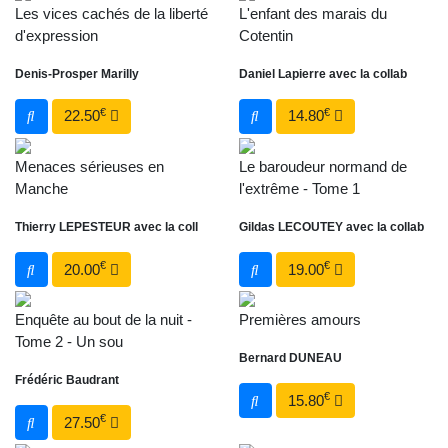
Les vices cachés de la liberté
L'enfant des marais du
d'expression
Cotentin
Denis-Prosper Marilly
Daniel Lapierre avec la collab
€
€
22.50
14.80
Menaces sérieuses en
Le baroudeur normand de
Manche
l'extrême - Tome 1
Thierry LEPESTEUR avec la coll
Gildas LECOUTEY avec la collab
€
€
20.00
19.00
Enquête au bout de la nuit -
Premières amours
Tome 2 - Un sou
Bernard DUNEAU
Frédéric Baudrant
€
15.80
€
27.50