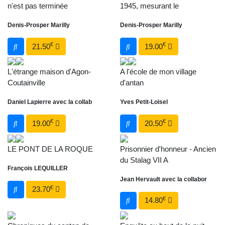
n'est pas terminée
1945, mesurant le
Denis-Prosper Marilly
Denis-Prosper Marilly
€
€
21.50
19.00
L'étrange maison d'Agon-
A l'école de mon village
Coutainville
d'antan
Daniel Lapierre avec la collab
Yves Petit-Loisel
€
€
19.00
20.50
LE PONT DE LA ROQUE
Prisonnier d'honneur - Ancien
du Stalag VII A
François LEQUILLER
Jean Hervault avec la collabor
€
23.70
€
14.80