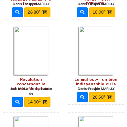
français
PREUVES...
Denis-Prosper MARILLY
Denis-Prosper MARILLY
€
€
28.80
16.00
Révolution
Le mal est-il un bien
concernant la
indispensable ou le
théorie de la lumi
dé
Joss MOLL Pré et postface
Denis-Prosper MARILLY
de
€
26.50
€
14.00