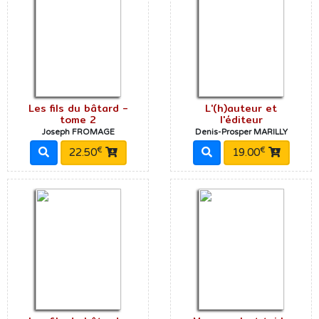
Les fils du bâtard -
L'(h)auteur et
tome 2
l'éditeur
Joseph FROMAGE
Denis-Prosper MARILLY
€
€
22.50
19.00