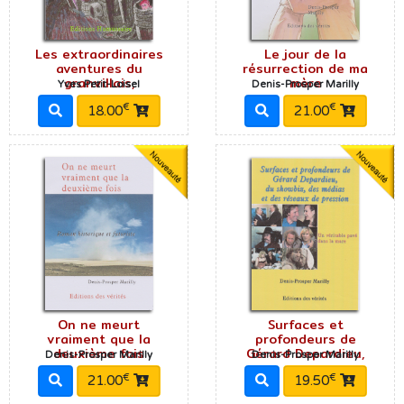
Les extraordinaires
Le jour de la
aventures du
résurrection de ma
granvillais,
mère
Yves Petit-Loisel
Denis-Prosper Marilly
€
€
18.00
21.00
On ne meurt
Surfaces et
vraiment que la
profondeurs de
deuxième fois
Gérard Depardieu,
Denis-Prosper Marilly
Denis-Prosper Marilly
€
€
21.00
19.50