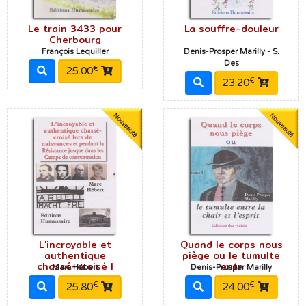
Le train 3433 pour
La souffre-douleur
Cherbourg
François Lequiller
Denis-Prosper Marilly - S.
Des
€
25.00
€
23.20
L'incroyable et
Quand le corps nous
authentique
piège ou le tumulte
chassé-croisé l
entr
Marc Hébert
Denis-Prosper Marilly
€
€
25.80
24.00