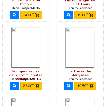
A la fontaine de
Les naufragés de
l'amour
Saint-Louis
Denis-Prosper Marilly
Thierry Lepesteur
€
€
14.00
19.00
Pourquoi seules
Le trésor des
deux communautés
Marquises
religieuses
Denis-Prosper MARILLY
Thierry Lepesteur
€
€
23.00
19.50