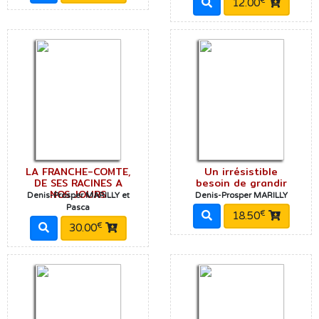
€
12.00
LA FRANCHE-COMTE,
Un irrésistible
DE SES RACINES A
besoin de grandir
NOS JOURS
Denis-Prosper MARILLY et
Denis-Prosper MARILLY
Pasca
€
18.50
€
30.00