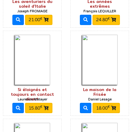
Les aventuriers du
Les années
soleil d'Italie
extrêmes
Joseph FROMAGE
François LEQUILLER
€
€
21.00
24.80
Si éloignés et
La maison de la
toujours en contact
Frisée
direct
Laurence Metayer
Daniel Lesage
€
€
15.80
18.00