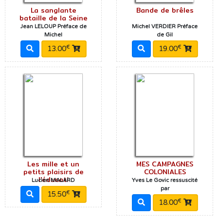
La sanglante
Bande de brêles
bataille de la Seine
Jean LELOUP Préface de
Michel VERDIER Préface
Michel
de Gil
€
€
13.00
19.00
Les mille et un
MES CAMPAGNES
petits plaisirs de
COLONIALES
l'éducati
Lucien MALARD
Yves Le Govic ressuscité
par
€
15.50
€
18.00