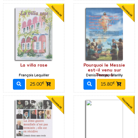
La villa rose
Pourquoi le Messie
est-il venu sur
Terre, à
François Lequiller
Denis-Prosper Marilly
€
€
25.00
15.80