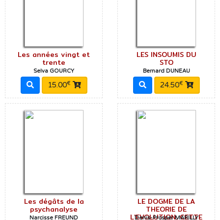
Les années vingt et
LES INSOUMIS DU
trente
STO
Selva GOURCY
Bernard DUNEAU
€
€
15.00
24.50
Les dégâts de la
LE DOGME DE LA
psychanalyse
THEORIE DE
L'EVOLUTION, CETTE
Narcisse FREUND
Denis-Prosper MARILLY