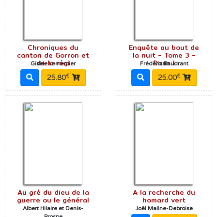
Chroniques du
Enquête au bout de
canton de Gorron et
la nuit - Tome 3 -
de la régi
Dans l
Gisèle Lemercier
Frédéric Baudrant
€
€
25.80
25.00
Au gré du dieu de la
A la recherche du
guerre ou le général
homard vert
Albert Hilaire et Denis-
Joël Maline-Debroise
Prospe