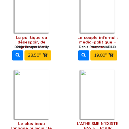
La politique du
Le couple infernal :
désespoir, de
media-politique -
l'ignorance et
presse
Denis-Prosper Marilly
Denis-Prosper MARILLY
€
€
23.50
19.00
Le plus beau
L'ATHEISME N'EXISTE
langage humain : le
PAS, ET POUR