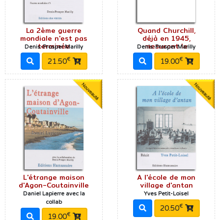
La 2ème guerre
Quand Churchill,
mondiale n'est pas
déjà en 1945,
terminée
mesurant le
Denis-Prosper Marilly
Denis-Prosper Marilly
€
€
21.50
19.00
L'étrange maison
A l'école de mon
d'Agon-Coutainville
village d'antan
Daniel Lapierre avec la
Yves Petit-Loisel
collab
€
20.50
€
19.00