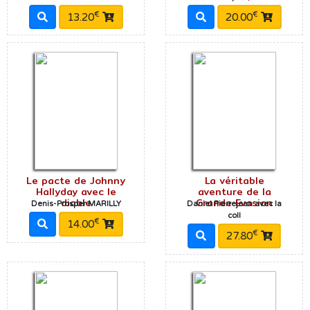
€
€
13.20
20.00
Le pacte de Johnny
La véritable
Hallyday avec le
aventure de la
diable
Grande Evasion
Denis-Prosper MARILLY
Daniel Pierrejean avec la
coll
€
14.00
€
27.80