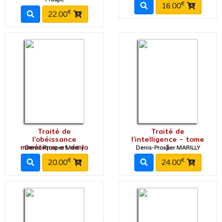
€
16.00
€
22.00
Traité de
Traité de
l'obéissance
l'intelligence - tome
mimétique et de la
1
Denis-Prosper Marilly
Denis-Prosper MARILLY
€
€
20.00
24.00