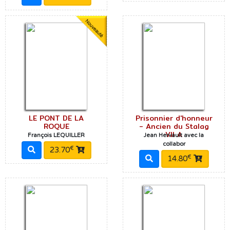
LE PONT DE LA
Prisonnier d'honneur
ROQUE
- Ancien du Stalag
VII A
François LEQUILLER
Jean Hervault avec la
collabor
€
23.70
€
14.80