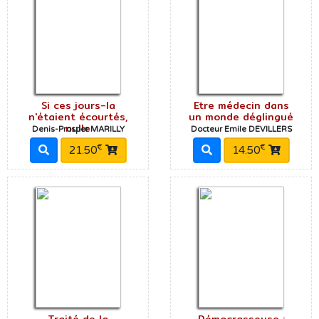
Si ces jours-la
Etre médecin dans
n'étaient écourtés,
un monde déglingué
nulle
Denis-Prosper MARILLY
Docteur Emile DEVILLERS
€
€
21.50
14.50
Traité de la
Démocrasseuse :