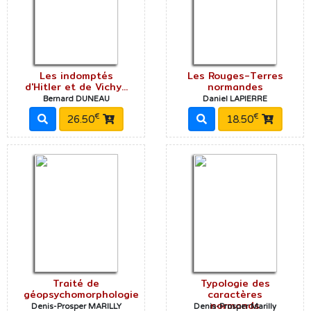
Les indomptés
Les Rouges-Terres
d'Hitler et de Vichy...
normandes
Bernard DUNEAU
Daniel LAPIERRE
€
€
26.50
18.50
Traité de
Typologie des
géopsychomorphologie
caractères
normands
Denis-Prosper MARILLY
Denis-Prosper Marilly