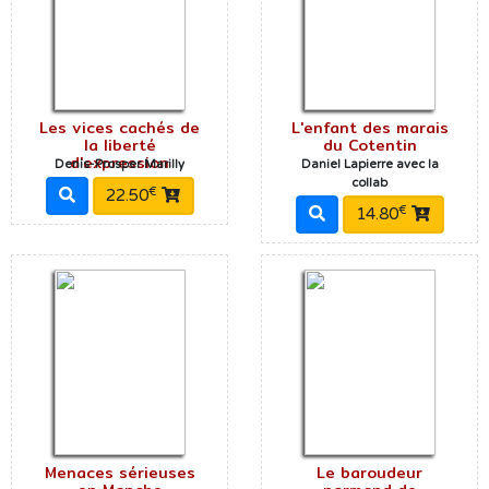
Les vices cachés de
L'enfant des marais
la liberté
du Cotentin
d'expression
Denis-Prosper Marilly
Daniel Lapierre avec la
collab
€
22.50
€
14.80
Menaces sérieuses
Le baroudeur