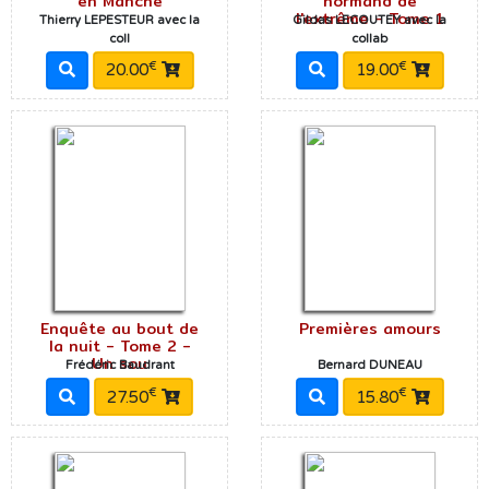
en Manche
normand de
l'extrême - Tome 1
Thierry LEPESTEUR avec la
Gildas LECOUTEY avec la
coll
collab
€
€
20.00
19.00
Enquête au bout de
Premières amours
la nuit - Tome 2 -
Un sou
Frédéric Baudrant
Bernard DUNEAU
€
€
27.50
15.80