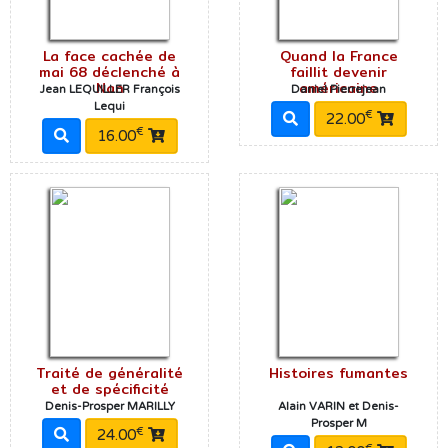
La face cachée de
Quand la France
mai 68 déclenché à
faillit devenir
Nan
américaine
Jean LEQUILLER François
Daniel Pierrejean
Lequi
€
22.00
€
16.00
Traité de généralité
Histoires fumantes
et de spécificité
Denis-Prosper MARILLY
Alain VARIN et Denis-
Prosper M
€
24.00