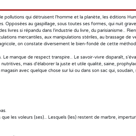
e pollutions qui détruisent l'homme et la planète, les éditions Humu
s. Opposées au gaspillage, sous toutes ses formes, qui nuit gravem
 des livres si répandu dans l'industrie du livre, du parisianisme... R
péculations mercantiles, aux manipulations stériles, au brassage de 
agricole, on constate diversement le bien-fondé de cette méthode.
. Le manque de respect transpire... Le savoir-vivre disparaît, s'évap
utritives, mais d'élaborer la juste et utile qualité, saine, prophyla
 du magasin avec quelque chose sur lui ou dans son sac qui, soudain
as.
e les voleurs (ses)... Lesquels (les) restent de marbre, imperturb