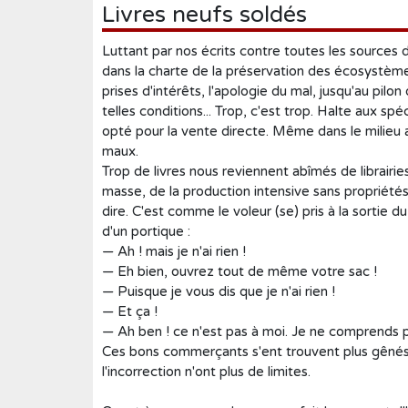
Humour
Livres neufs soldés
Médecine
Luttant par nos écrits contre toutes les sources d
Musique
dans la charte de la préservation des écosystème
prises d'intérêts, l'apologie du mal, jusqu'au pilon
Normandie
telles conditions... Trop, c'est trop. Halte aux s
opté pour la vente directe. Même dans le milieu 
Nouvelles
maux.
Poésie
Trop de livres nous reviennent abîmés de librairies
masse, de la production intensive sans propriétés n
Policier
dire. C'est comme le voleur (se) pris à la sortie
Politique
d'un portique :
— Ah ! mais je n'ai rien !
Presse
— Eh bien, ouvrez tout de même votre sac !
— Puisque je vous dis que je n'ai rien !
Réalités
— Et ça !
Récits
— Ah ben ! ce n'est pas à moi. Je ne comprends p
Ces bons commerçants s'ent trouvent plus gênés qu
Religions
l'incorrection n'ont plus de limites.
Roman