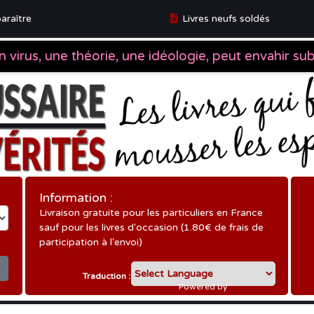
araître
Livres neufs soldés
ître
Information :
Livraison gratuite pour les particuliers en France
sauf pour les livres d'occasion (1.80€ de frais de
participation à l'envoi)
Traduction :
Powered by
Translate