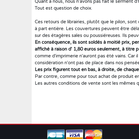
Quant à nous, nous n'avons pas fait le serment d'h
Roman historique
Tout est question de choix.
Sciences
Ces retours de librairies, plutôt que le pilon, s
Sciences humaines
à part entière. Les couvertures peuvent être délav
sur des étagères sales ou poussiéreuses. Ils peuv
Showbiz
En conséquence, ils sont soldés à moitié prix, per
Témoignages
affiché à raison d' 1,80 euros seulement, à titre p
comme d'imprimerie n'auront pas été vains. Car il 
Vie d'antan
considération n'ont pas de place dans nos pensée
Les prix figurent tout en bas, à droite, de chaque p
Par contre, comme pour tout achat de produit en
Les autres conditions de vente sont les mêmes que