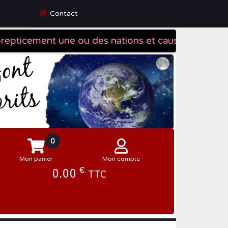
Contact
0
Mon panier
Mon compte
€
0.00
TTC
Se connecter